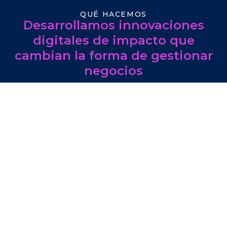
QUÉ HACEMOS
Desarrollamos innovaciones
digitales de impacto que
cambian la forma de gestionar
negocios
Activamos estrategias
a través del diseño y
desarrollo de herramientas tácticas que
permiten implementar planes de acción y
medir los resultados.
Reforzamos la analítica
transformando el
gran volumen de datos que se genera en el
día a día en información de valor, fácil de
digerir y analizar.